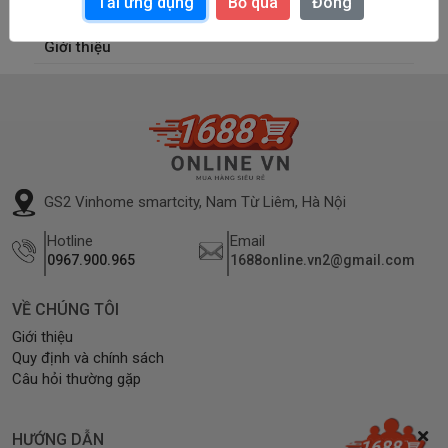
Tải ứng dụng
Bỏ qua
Đóng
Chính sách
Giới thiệu
GS2 Vinhome smartcity, Nam Từ Liêm, Hà Nội
Hotline
Email
0967.900.965
1688online.vn2@gmail.com
VỀ CHÚNG TÔI
Giới thiệu
Quy định và chính sách
Câu hỏi thường gặp
HƯỚNG DẪN