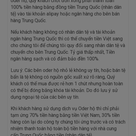
oder hộ, quý khách chốt đơn xong phải thanh toán
100% tiền hàng bằng đồng tiền Trung Quốc (nhân dân
tệ) vào tài khoản alipay hoặc ngân hàng cho bên bán
hàng Trung Quốc.
Nếu khách hàng không có nhân dân tệ và tài khoản
ngân hàng Trung Quốc thì có thể chuyển tiền Việt sang
cho chúng tôi để chúng tôi quy đổi sang nhân dân tệ và
chuyển cho bên Trung Quốc. Tỷ giá thấp nhất, Tiền
ngân hàng sạch và có đảm bảo đền 100%.
Lưu ý: Các bên oder hộ nhỏ lẻ không uy tín, hoặc bán tệ
bẩn là tệ không có nguồn gốc xuất xứ rõ ràng, Quý
khách có thể mua được rẻ hơn 1 chút nhưng hoàn toàn
có thể bị đóng băng khóa tài khoản. Do đó lưu ý sử
dụng ngoại tệ của các bên uy tín.
Khi khách hàng sử dụng dịch vụ Oder hộ thì chỉ phải
tạm ứng 70% tiền hàng bằng tiền Việt Nam, 30% tiền
hàng còn lại do công ty chúng tôi ứng trước và có trách
nhiệm thanh toán hộ toàn bộ tiền hàng với nhà cung
cấp Trung Quốc bằng tiền (nhân dân tệ)
.