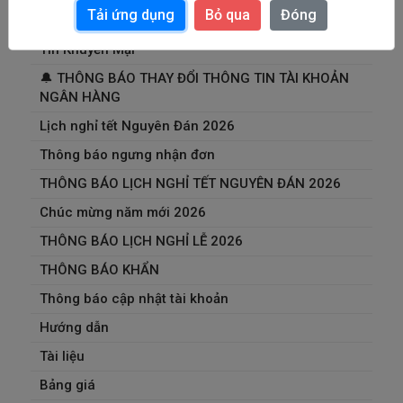
Tải ứng dụng
Bỏ qua
Đóng
Xu hướng thời trang
Tin Khuyến Mại
🔔 THÔNG BÁO THAY ĐỔI THÔNG TIN TÀI KHOẢN
NGÂN HÀNG
Lịch nghỉ tết Nguyên Đán 2026
Thông báo ngưng nhận đơn
THÔNG BÁO LỊCH NGHỈ TẾT NGUYÊN ĐÁN 2026
Chúc mừng năm mới 2026
THÔNG BÁO LỊCH NGHỈ LỄ 2026
THÔNG BÁO KHẨN
Thông báo cập nhật tài khoản
Hướng dẫn
Tài liệu
Bảng giá