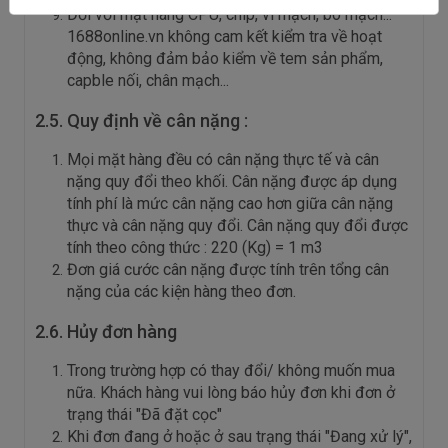
Đối với mặt hàng CPU, chip, vi mạch, bo mạch...
1688online.vn không cam kết kiểm tra về hoạt
động, không đảm bảo kiểm về tem sản phẩm,
capble nối, chân mạch...
2.5. Quy định về cân nặng :
Mọi mặt hàng đều có cân nặng thực tế và cân
nặng quy đổi theo khối. Cân nặng được áp dụng
tính phí là mức cân nặng cao hơn giữa cân nặng
thực và cân nặng quy đổi. Cân nặng quy đổi được
tính theo công thức : 220 (Kg) = 1 m3
Đơn giá cước cân nặng được tính trên tổng cân
nặng của các kiện hàng theo đơn.
2.6. Hủy đơn hàng
Trong trường hợp có thay đổi/ không muốn mua
nữa. Khách hàng vui lòng báo hủy đơn khi đơn ở
trạng thái "Đã đặt cọc"
Khi đơn đang ở hoặc ở sau trạng thái "Đang xử lý",