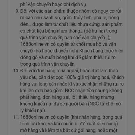
phí vận chuyển hoặc phí dịch vụ.
Đối với các sản phẩm thuộc nhóm có nguy cơ rủi
ro cao như sành sứ, gốm, thủy tinh, pha lê, bóng
đèn... được làm từ chất liệu nhựa cứng, sản phẩm
có chất liệu bằng nhựa thông... (dễ hư hại trong
quá trình vận chuyển, hạn chế vận chuyển…),
1688online.vn có quyền từ chối mua hộ và vận
chuyển hộ hoặc khuyến nghị Khách hàng thực hiện
đóng gỗ và quấn bóng khí để giảm thiểu rủi ro
trong quá trình vận chuyển.
Đối với đơn hàng mua ngoài, hoặc đặt làm theo
yêu cầu, cần đặt cọc 100% giá trị hàng hoá, Khách
hàng vui lòng cân nhắc kĩ và xác nhận những rủi ro
khi lên đơn bao gồm: NCC nhận tiền nhưng không
phát hàng, đơn hàng sai, lỗi, thiếu hàng nhưng
không khiếu nại được người bán (NCC từ chối xử
lý khiếu nại)...
1688online.vn có quyền (khi nhận hàng, trong quá
trình lưu kho, và khi chuẩn bị để xuất kiện hàng)
mở hàng và kiểm tra bất cứ gói hàng, hoặc một