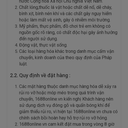
nước Cộng hòa Xã hội Chủ nghĩa Việt Nam.
Chất lỏng,thuốc lá vật hoặc chất dễ nổ, dễ cháy,
bình xịt, bình nén khí và các chất gây nguy hiểm
hoặc làm mất vệ sinh, gây ô nhiễm môi trường.
Mỹ phẩm, thực phẩm, đồ chơi trẻ em không có
nguồn gốc rõ ràng, có chất độc hại gây ảnh hưởng
đến người sử dụng.
Động vật, thực vật sống.
Các loại hàng hóa khác trong danh mục cấm vận
chuyển, kinh doanh của theo quy định của Pháp
luật.
2.2. Quy định về đặt hàng :
Các mặt hàng thuộc danh mục hàng hóa dễ xảy ra
rủi ro vỡ hoặc móp méo trong quá trình vận
chuyển, 1688online.vn kiến nghị Khách hàng nên
sử dụng dịch vụ đóng gỗ và quấn bóng khí để
giảm thiểu rủi ro, vì hiện tại 1688online.vn chưa có
chính sách bồi hoàn hay hỗ trợ rủi ro vỡ hỏng.
1688online.vn cam kết đặt mua trong vòng 8 giờ