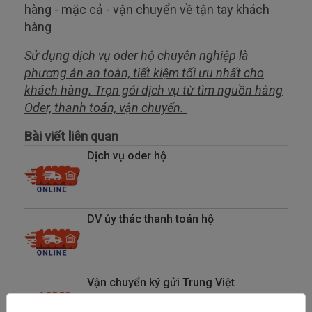
hàng - mặc cả - vận chuyển về tận tay khách
hàng
Sử dụng dịch vụ oder hộ chuyên nghiệp là
phương án an toàn, tiết kiệm tối ưu nhất cho
khách hàng. Trọn gói dịch vụ từ tìm nguồn hàng
Oder, thanh toán, vận chuyển.
Bài viết liên quan
Dịch vụ oder hộ
DV ủy thác thanh toán hộ
Vận chuyển ký gửi Trung Việt