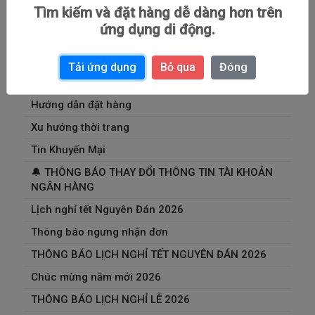
Tìm kiếm và đặt hàng dễ dàng hơn trên
ứng dụng di động.
Chia sẻ kinh nghiệm
Tải ứng dụng
Bỏ qua
Đóng
Tin Tức
Hướng dẫn đặt hàng
Xu hướng thời trang
Tin Khuyến Mại
🔔 THÔNG BÁO THAY ĐỔI THÔNG TIN TÀI KHOẢN
NGÂN HÀNG
Lịch nghỉ tết Nguyên Đán 2026
Thông báo ngưng nhận đơn
THÔNG BÁO LỊCH NGHỈ TẾT NGUYÊN ĐÁN 2026
Chúc mừng năm mới 2026
THÔNG BÁO LỊCH NGHỈ LỄ 2026