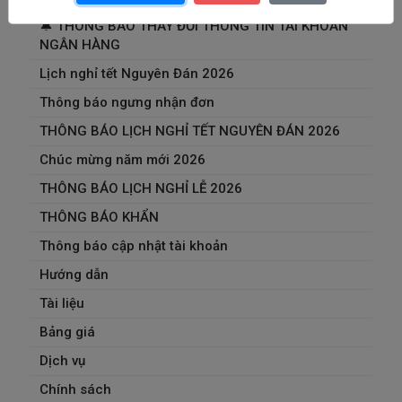
🔔 THÔNG BÁO THAY ĐỔI THÔNG TIN TÀI KHOẢN
NGÂN HÀNG
Lịch nghỉ tết Nguyên Đán 2026
Thông báo ngưng nhận đơn
THÔNG BÁO LỊCH NGHỈ TẾT NGUYÊN ĐÁN 2026
Chúc mừng năm mới 2026
THÔNG BÁO LỊCH NGHỈ LỄ 2026
THÔNG BÁO KHẨN
Thông báo cập nhật tài khoản
Hướng dẫn
Tài liệu
Bảng giá
Dịch vụ
Chính sách